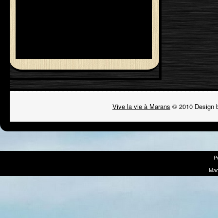
Vive la vie à Marans
© 2010 Design 
P
Mad