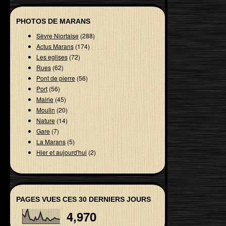
PHOTOS DE MARANS
Sèvre Niortaise
(288)
Actus Marans
(174)
Les eglises
(72)
Rues
(62)
Pont de pierre
(56)
Port
(56)
Mairie
(45)
Moulin
(20)
Nature
(14)
Gare
(7)
La Marans
(5)
Hier et aujourd'hui
(2)
PAGES VUES CES 30 DERNIERS JOURS
4,970