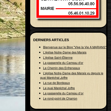
DERNIERS ARTICLES
Bienvenue sur le Blog "VIve la Vie A MARANS"
L'église Notre-Dame des Marais
L'église Saint-Étienne
La passerelle du Carreau d'or
Le Chemin des Enfreneaux
L’église Notre-Dame des Marais vu depuis le
quai Maréchal Joffre
La rue de Bordeaux
Le quai Maréchal Joffre
La passerelle du Carreau d’or
Le rond-point de Charron