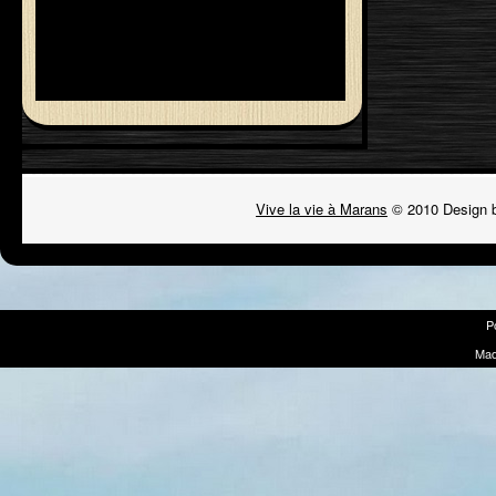
Vive la vie à Marans
© 2010 Design 
P
Mad