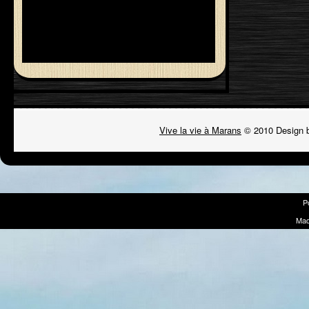
Vive la vie à Marans
© 2010 Design 
P
Mad