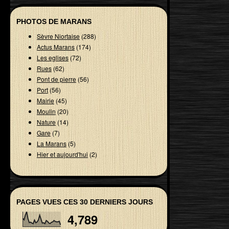
PHOTOS DE MARANS
Sèvre Niortaise
(288)
Actus Marans
(174)
Les eglises
(72)
Rues
(62)
Pont de pierre
(56)
Port
(56)
Mairie
(45)
Moulin
(20)
Nature
(14)
Gare
(7)
La Marans
(5)
Hier et aujourd'hui
(2)
PAGES VUES CES 30 DERNIERS JOURS
4,789