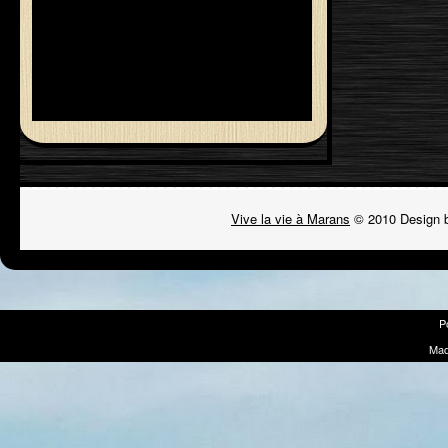
Vive la vie à Marans
© 2010 Design 
P
Mad