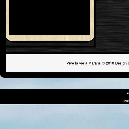
Vive la vie à Marans
© 2010 Design 
P
Mad