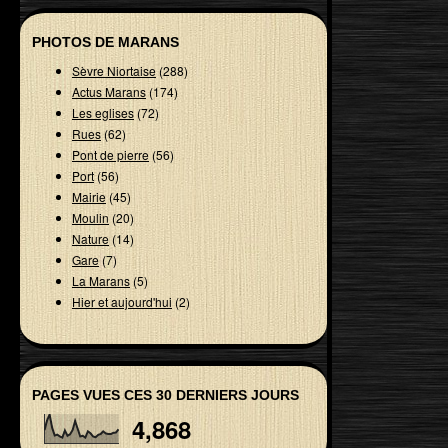
PHOTOS DE MARANS
Sèvre Niortaise
(288)
Actus Marans
(174)
Les eglises
(72)
Rues
(62)
Pont de pierre
(56)
Port
(56)
Mairie
(45)
Moulin
(20)
Nature
(14)
Gare
(7)
La Marans
(5)
Hier et aujourd'hui
(2)
PAGES VUES CES 30 DERNIERS JOURS
4,868