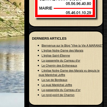
DERNIERS ARTICLES
Bienvenue sur le Blog "VIve la Vie A MARANS"
L'église Notre-Dame des Marais
L'église Saint-Étienne
La passerelle du Carreau d'or
Le Chemin des Enfreneaux
L’église Notre-Dame des Marais vu depuis le
quai Maréchal Joffre
La rue de Bordeaux
Le quai Maréchal Joffre
La passerelle du Carreau d’or
Le rond-point de Charron