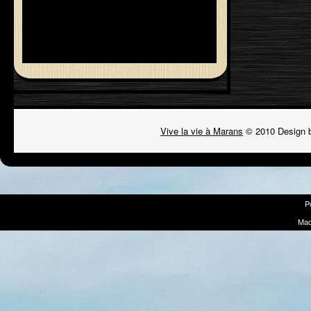
Vive la vie à Marans
© 2010 Design 
P
Mad