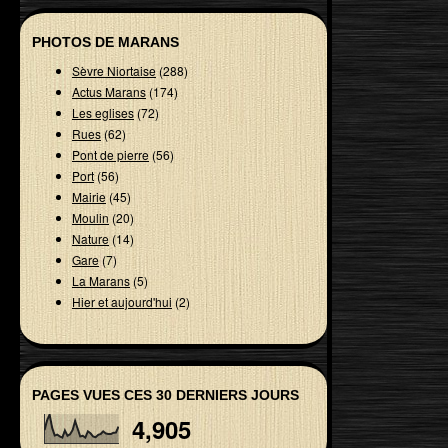
PHOTOS DE MARANS
Sèvre Niortaise
(288)
Actus Marans
(174)
Les eglises
(72)
Rues
(62)
Pont de pierre
(56)
Port
(56)
Mairie
(45)
Moulin
(20)
Nature
(14)
Gare
(7)
La Marans
(5)
Hier et aujourd'hui
(2)
PAGES VUES CES 30 DERNIERS JOURS
4,905