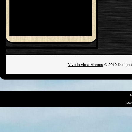
Vive la vie à Marans
© 2010 Design 
P
Mad