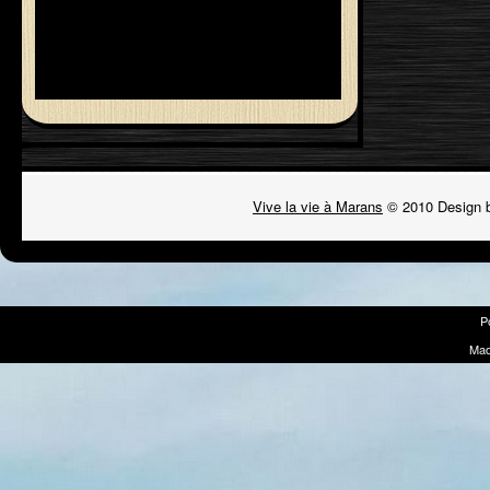
Vive la vie à Marans
© 2010 Design 
P
Mad