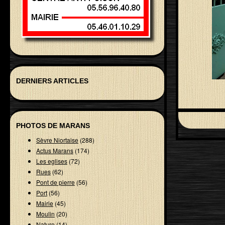
DERNIERS ARTICLES
PHOTOS DE MARANS
Sèvre Niortaise
(288)
Actus Marans
(174)
Les eglises
(72)
Rues
(62)
Pont de pierre
(56)
Port
(56)
Mairie
(45)
Moulin
(20)
Nature
(14)