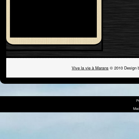
Vive la vie à Marans
© 2010 Design 
P
Mad