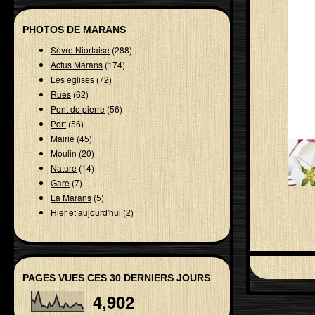
PHOTOS DE MARANS
Sèvre Niortaise
(288)
Actus Marans
(174)
Les eglises
(72)
Rues
(62)
Pont de pierre
(56)
Port
(56)
Mairie
(45)
Moulin
(20)
Nature
(14)
Gare
(7)
La Marans
(5)
Hier et aujourd'hui
(2)
PAGES VUES CES 30 DERNIERS JOURS
4,902