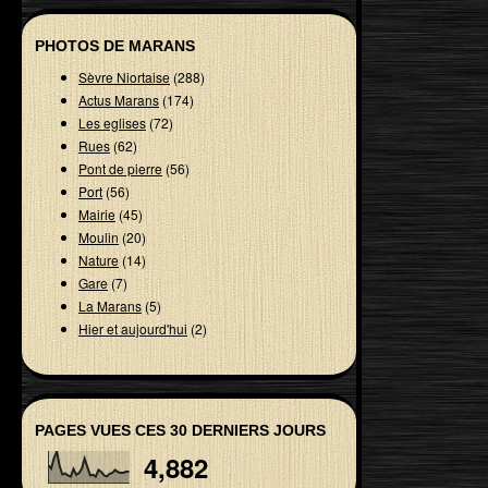
PHOTOS DE MARANS
Sèvre Niortaise
(288)
Actus Marans
(174)
Les eglises
(72)
Rues
(62)
Pont de pierre
(56)
Port
(56)
Mairie
(45)
Moulin
(20)
Nature
(14)
Gare
(7)
La Marans
(5)
Hier et aujourd'hui
(2)
PAGES VUES CES 30 DERNIERS JOURS
4,882