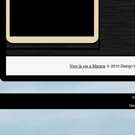
Vive la vie à Marans
© 2010 Design 
P
Mad