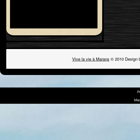
Vive la vie à Marans
© 2010 Design 
P
Mad