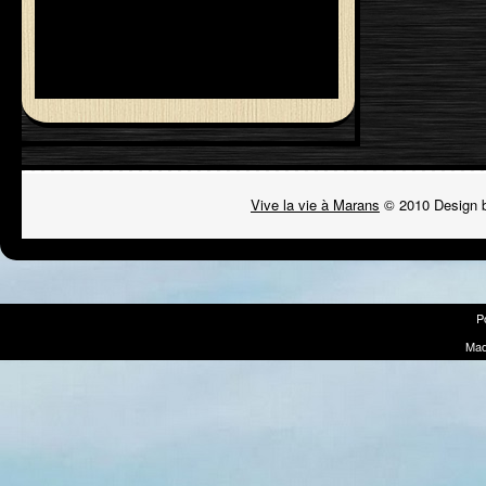
Vive la vie à Marans
© 2010 Design 
P
Mad