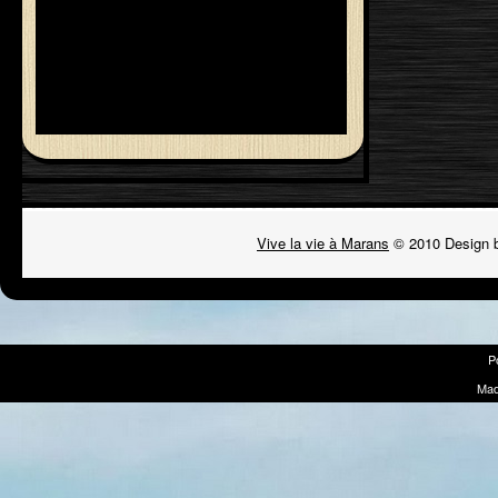
Vive la vie à Marans
© 2010 Design 
P
Mad