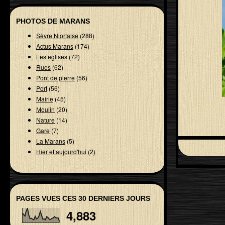
PHOTOS DE MARANS
Sèvre Niortaise
(288)
Actus Marans
(174)
Les eglises
(72)
Rues
(62)
Pont de pierre
(56)
Port
(56)
Mairie
(45)
Moulin
(20)
Nature
(14)
Gare
(7)
La Marans
(5)
Hier et aujourd'hui
(2)
PAGES VUES CES 30 DERNIERS JOURS
4,883