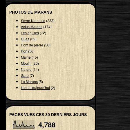
PHOTOS DE MARANS
Sèvre Niortaise
(288)
Actus Marans
(174)
Les eglises
(72)
Rues
(62)
Pont de pierre
(56)
Port
(56)
Mairie
(45)
Moulin
(20)
Nature
(14)
Gare
(7)
La Marans
(5)
Hier et aujourd'hui
(2)
PAGES VUES CES 30 DERNIERS JOURS
4,788