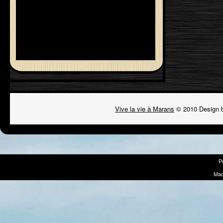
Vive la vie à Marans
© 2010 Design 
P
Mad