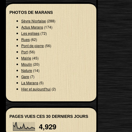
PHOTOS DE MARANS
Sèvre Niortaise
(288)
Actus Marans
(174)
Les eglises
(72)
Rues
(62)
Pont de pierre
(56)
Port
(56)
Mairie
(45)
Moulin
(20)
Nature
(14)
Gare
(7)
La Marans
(5)
Hier et aujourd'hui
(2)
PAGES VUES CES 30 DERNIERS JOURS
4,929