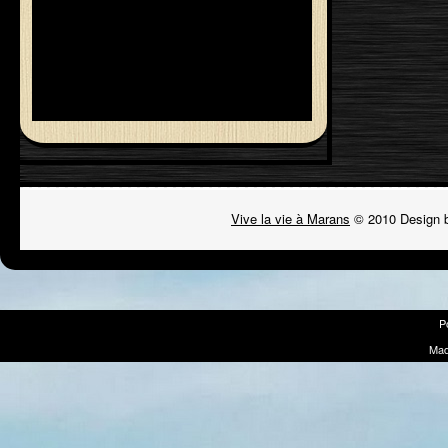
Vive la vie à Marans
© 2010 Design 
P
Mad