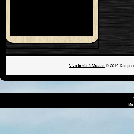
Vive la vie à Marans
© 2010 Design 
P
Mad