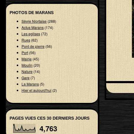
PHOTOS DE MARANS
Sèvre Niortaise
(288)
Actus Marans
(174)
Les eglises
(72)
Rues
(62)
Pont de pierre
(56)
Port
(56)
Mairie
(45)
Moulin
(20)
Nature
(14)
Gare
(7)
La Marans
(5)
Hier et aujourd'hui
(2)
PAGES VUES CES 30 DERNIERS JOURS
4,763