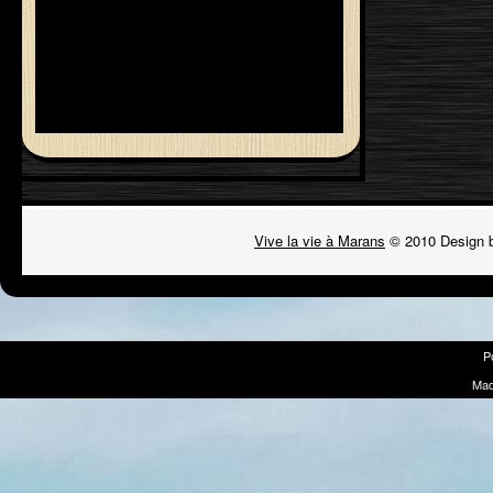
Vive la vie à Marans
© 2010 Design 
P
Mad