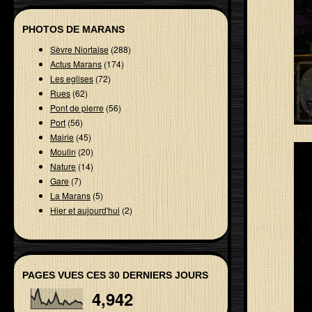
PHOTOS DE MARANS
Sèvre Niortaise
(288)
Actus Marans
(174)
Les eglises
(72)
Rues
(62)
Pont de pierre
(56)
Port
(56)
Mairie
(45)
Moulin
(20)
Nature
(14)
Gare
(7)
La Marans
(5)
Hier et aujourd'hui
(2)
PAGES VUES CES 30 DERNIERS JOURS
4,942