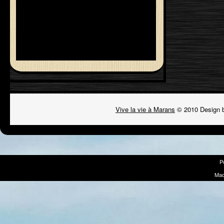
Vive la vie à Marans
© 2010 Design 
P
Mad