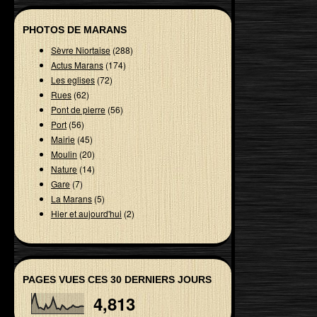
PHOTOS DE MARANS
Sèvre Niortaise
(288)
Actus Marans
(174)
Les eglises
(72)
Rues
(62)
Pont de pierre
(56)
Port
(56)
Mairie
(45)
Moulin
(20)
Nature
(14)
Gare
(7)
La Marans
(5)
Hier et aujourd'hui
(2)
PAGES VUES CES 30 DERNIERS JOURS
4,813