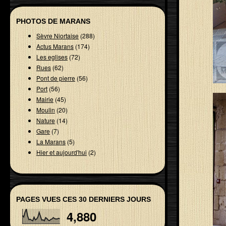
PHOTOS DE MARANS
Sèvre Niortaise
(288)
Actus Marans
(174)
Les eglises
(72)
Rues
(62)
Pont de pierre
(56)
Port
(56)
Mairie
(45)
Moulin
(20)
Nature
(14)
Gare
(7)
La Marans
(5)
Hier et aujourd'hui
(2)
PAGES VUES CES 30 DERNIERS JOURS
4,880