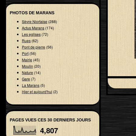
PHOTOS DE MARANS
Sèvre Niortaise
(288)
Actus Marans
(174)
Les eglises
(72)
Rues
(62)
Pont de pierre
(56)
Port
(56)
Mairie
(45)
Moulin
(20)
Nature
(14)
Gare
(7)
La Marans
(5)
Hier et aujourd'hui
(2)
PAGES VUES CES 30 DERNIERS JOURS
4,807