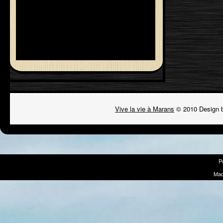
Vive la vie à Marans
© 2010 Design 
P
Mad