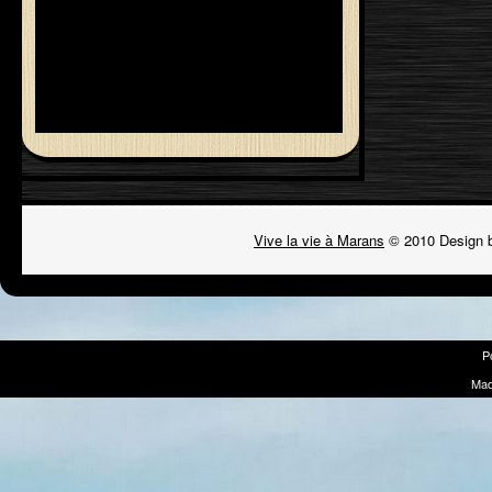
Vive la vie à Marans
© 2010 Design 
P
Mad