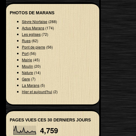
PHOTOS DE MARANS
Sèvre Niortaise
(288)
Actus Marans
(174)
Les eglises
(72)
Rues
(62)
Pont de pierre
(56)
Port
(56)
Mairie
(45)
Moulin
(20)
Nature
(14)
Gare
(7)
La Marans
(5)
Hier et aujourd'hui
(2)
PAGES VUES CES 30 DERNIERS JOURS
4,759