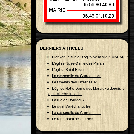
DERNIERS ARTICLES
Bienvenue sur le Blog "VIve la Vie A MARANS"
L'église Notre-Dame des Marais
L'église Saint-Étienne
La passerelle du Carreau d'or
Le Chemin des Enfreneaux
L’église Notre-Dame des Marais vu depuis le
quai Maréchal Joffre
La rue de Bordeaux
Le quai Maréchal Joffre
La passerelle du Carreau d’or
Le rond-point de Charron