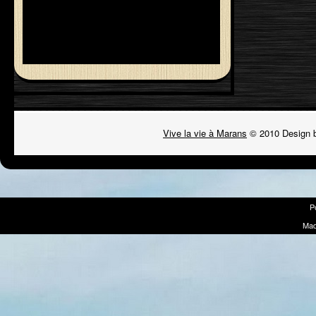
Vive la vie à Marans
© 2010 Design 
P
Mad