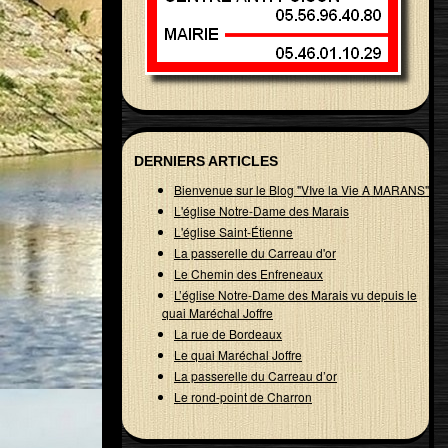
DERNIERS ARTICLES
Bienvenue sur le Blog "VIve la Vie A MARANS"
L'église Notre-Dame des Marais
L'église Saint-Étienne
La passerelle du Carreau d'or
Le Chemin des Enfreneaux
L’église Notre-Dame des Marais vu depuis le
quai Maréchal Joffre
La rue de Bordeaux
Le quai Maréchal Joffre
La passerelle du Carreau d’or
Le rond-point de Charron