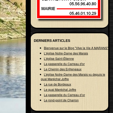
DERNIERS ARTICLES
Bienvenue sur le Blog "VIve la Vie A MARANS"
L'église Notre-Dame des Marais
L'église Saint-Étienne
La passerelle du Carreau d'or
Le Chemin des Enfreneaux
L’église Notre-Dame des Marais vu depuis le
quai Maréchal Joffre
La rue de Bordeaux
Le quai Maréchal Joffre
La passerelle du Carreau d’or
Le rond-point de Charron