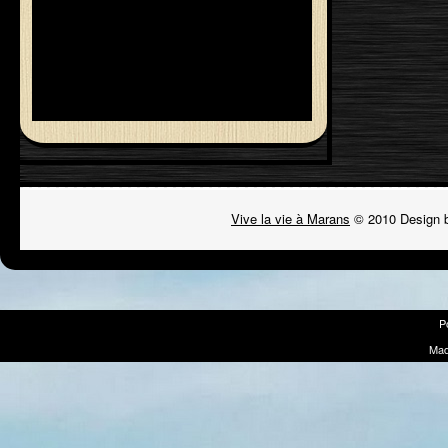
Vive la vie à Marans
© 2010 Design 
P
Mad