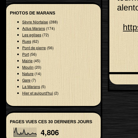
alent
PHOTOS DE MARANS
Sèvre Niortaise
(288)
htt
Actus Marans
(174)
Les eglises
(72)
Rues
(62)
Pont de pierre
(56)
Port
(56)
Mairie
(45)
Moulin
(20)
Nature
(14)
Gare
(7)
La Marans
(5)
Hier et aujourd'hui
(2)
PAGES VUES CES 30 DERNIERS JOURS
4,806