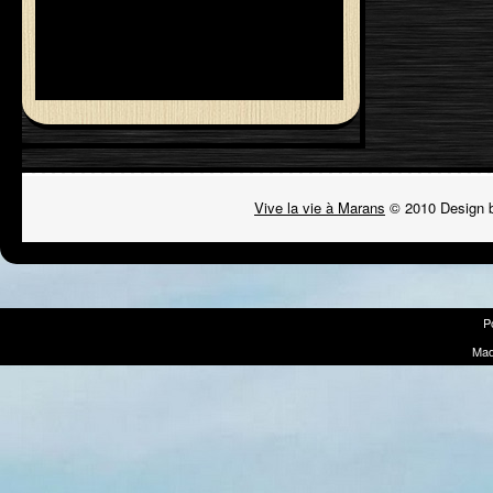
Vive la vie à Marans
© 2010 Design 
P
Mad