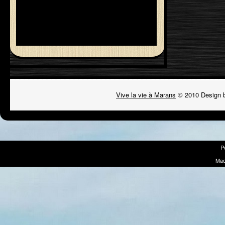
Vive la vie à Marans
© 2010 Design 
P
Mad