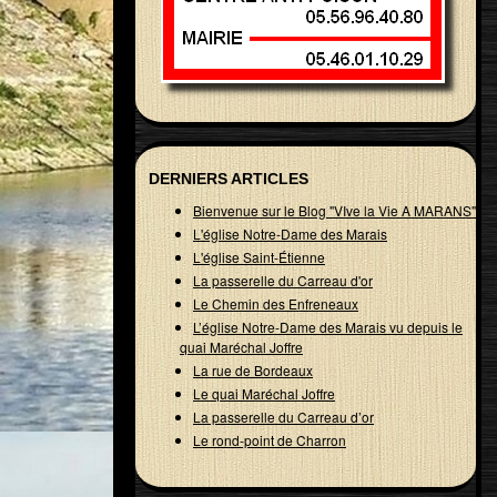
DERNIERS ARTICLES
Bienvenue sur le Blog "VIve la Vie A MARANS"
L'église Notre-Dame des Marais
L'église Saint-Étienne
La passerelle du Carreau d'or
Le Chemin des Enfreneaux
L’église Notre-Dame des Marais vu depuis le
quai Maréchal Joffre
La rue de Bordeaux
Le quai Maréchal Joffre
La passerelle du Carreau d’or
Le rond-point de Charron