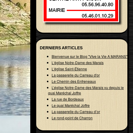
DERNIERS ARTICLES
Bienvenue sur le Blog "VIve la Vie A MARANS"
L'église Notre-Dame des Marais
L'église Saint-Étienne
La passerelle du Carreau d'or
Le Chemin des Enfreneaux
L’église Notre-Dame des Marais vu depuis le
quai Maréchal Joffre
La rue de Bordeaux
Le quai Maréchal Joffre
La passerelle du Carreau d’or
Le rond-point de Charron