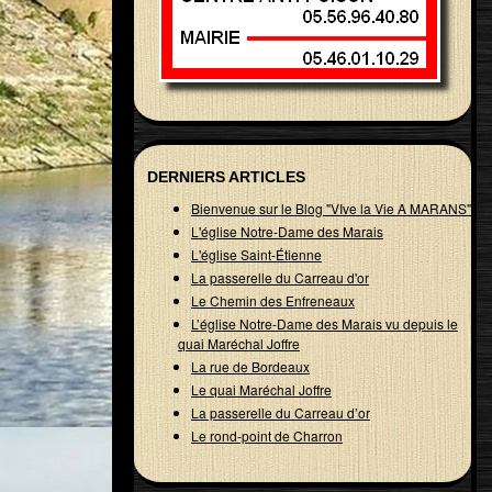
DERNIERS ARTICLES
Bienvenue sur le Blog "VIve la Vie A MARANS"
L'église Notre-Dame des Marais
L'église Saint-Étienne
La passerelle du Carreau d'or
Le Chemin des Enfreneaux
L’église Notre-Dame des Marais vu depuis le
quai Maréchal Joffre
La rue de Bordeaux
Le quai Maréchal Joffre
La passerelle du Carreau d’or
Le rond-point de Charron