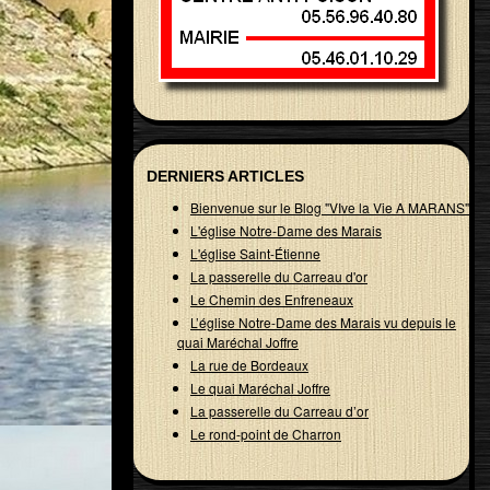
DERNIERS ARTICLES
Bienvenue sur le Blog "VIve la Vie A MARANS"
L'église Notre-Dame des Marais
L'église Saint-Étienne
La passerelle du Carreau d'or
Le Chemin des Enfreneaux
L’église Notre-Dame des Marais vu depuis le
quai Maréchal Joffre
La rue de Bordeaux
Le quai Maréchal Joffre
La passerelle du Carreau d’or
Le rond-point de Charron