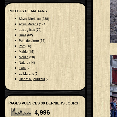
PHOTOS DE MARANS
Sèvre Niortaise
(288)
Actus Marans
(174)
Les eglises
(72)
Rues
(62)
Pont de pierre
(56)
Port
(56)
Mairie
(45)
Moulin
(20)
Nature
(14)
Gare
(7)
La Marans
(5)
Hier et aujourd'hui
(2)
PAGES VUES CES 30 DERNIERS JOURS
4,996