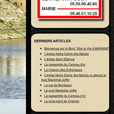
DERNIERS ARTICLES
Bienvenue sur le Blog "VIve la Vie A MARANS"
L'église Notre-Dame des Marais
L'église Saint-Étienne
La passerelle du Carreau d'or
Le Chemin des Enfreneaux
L’église Notre-Dame des Marais vu depuis le
quai Maréchal Joffre
La rue de Bordeaux
Le quai Maréchal Joffre
La passerelle du Carreau d’or
Le rond-point de Charron