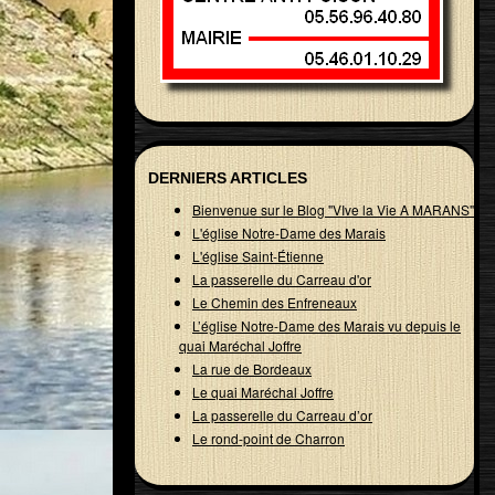
DERNIERS ARTICLES
Bienvenue sur le Blog "VIve la Vie A MARANS"
L'église Notre-Dame des Marais
L'église Saint-Étienne
La passerelle du Carreau d'or
Le Chemin des Enfreneaux
L’église Notre-Dame des Marais vu depuis le
quai Maréchal Joffre
La rue de Bordeaux
Le quai Maréchal Joffre
La passerelle du Carreau d’or
Le rond-point de Charron