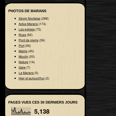
PHOTOS DE MARANS
Sèvre Niortaise
(288)
Actus Marans
(174)
Les eglises
(72)
Rues
(62)
Pont de pierre
(56)
Port
(56)
Mairie
(45)
Moulin
(20)
Nature
(14)
Gare
(7)
La Marans
(5)
Hier et aujourd'hui
(2)
PAGES VUES CES 30 DERNIERS JOURS
5,138