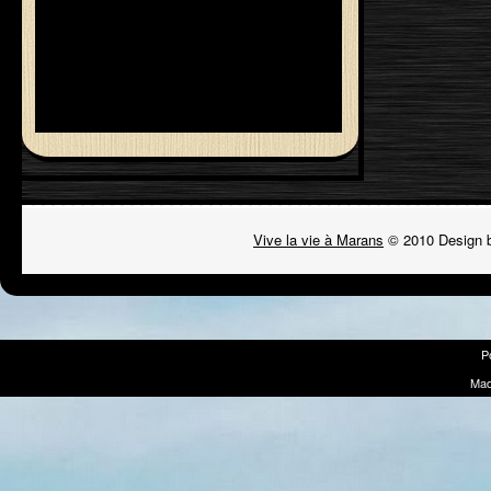
Vive la vie à Marans
© 2010 Design 
P
Mad