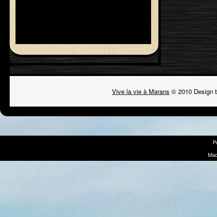
Vive la vie à Marans
© 2010 Design 
P
Mad