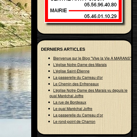
DERNIERS ARTICLES
Bienvenue sur le Blog "VIve la Vie A MARANS"
L'église Notre-Dame des Marais
L'église Saint-Étienne
La passerelle du Carreau d'or
Le Chemin des Enfreneaux
L’église Notre-Dame des Marais vu depuis le
quai Maréchal Joffre
La rue de Bordeaux
Le quai Maréchal Joffre
La passerelle du Carreau d’or
Le rond-point de Charron