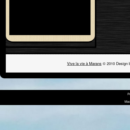
Vive la vie à Marans
© 2010 Design 
P
Mad