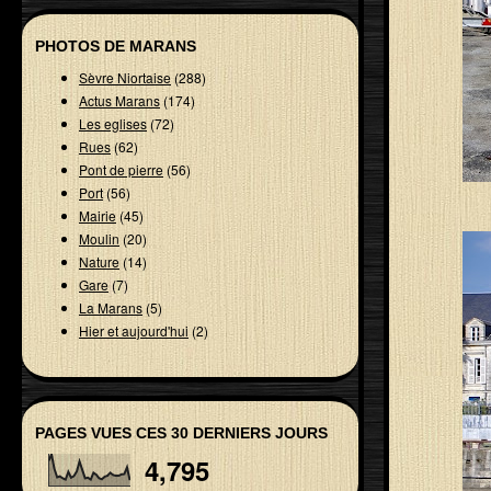
PHOTOS DE MARANS
Sèvre Niortaise
(288)
Actus Marans
(174)
Les eglises
(72)
Rues
(62)
Pont de pierre
(56)
Port
(56)
Mairie
(45)
Moulin
(20)
Nature
(14)
Gare
(7)
La Marans
(5)
Hier et aujourd'hui
(2)
PAGES VUES CES 30 DERNIERS JOURS
4,795