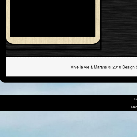
Vive la vie à Marans
© 2010 Design 
P
Mad