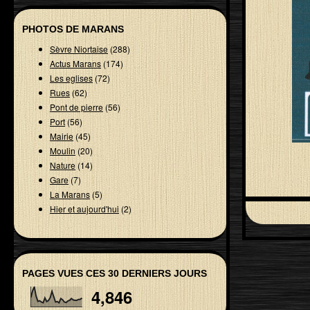
PHOTOS DE MARANS
Sèvre Niortaise
(288)
Actus Marans
(174)
Les eglises
(72)
Rues
(62)
Pont de pierre
(56)
Port
(56)
Mairie
(45)
Moulin
(20)
Nature
(14)
Gare
(7)
La Marans
(5)
Hier et aujourd'hui
(2)
PAGES VUES CES 30 DERNIERS JOURS
4,846