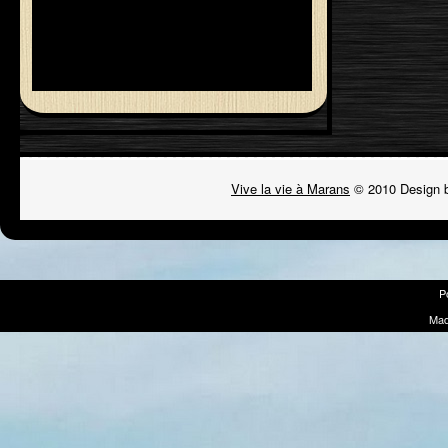
Vive la vie à Marans
© 2010 Design 
P
Mad