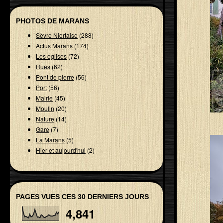
PHOTOS DE MARANS
Sèvre Niortaise
(288)
Actus Marans
(174)
Les eglises
(72)
Rues
(62)
Pont de pierre
(56)
Port
(56)
Mairie
(45)
Moulin
(20)
Nature
(14)
Gare
(7)
La Marans
(5)
Hier et aujourd'hui
(2)
PAGES VUES CES 30 DERNIERS JOURS
4,841