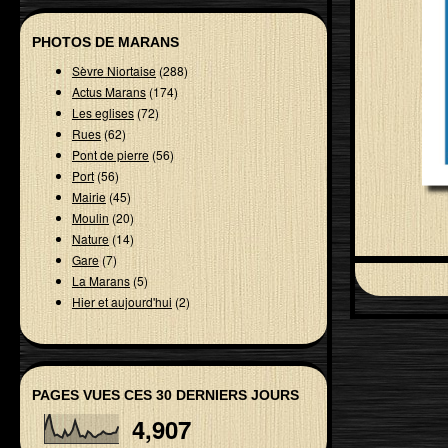
PHOTOS DE MARANS
Sèvre Niortaise
(288)
Actus Marans
(174)
Les eglises
(72)
Rues
(62)
Pont de pierre
(56)
Port
(56)
Mairie
(45)
Moulin
(20)
Nature
(14)
Gare
(7)
La Marans
(5)
Hier et aujourd'hui
(2)
PAGES VUES CES 30 DERNIERS JOURS
4,907