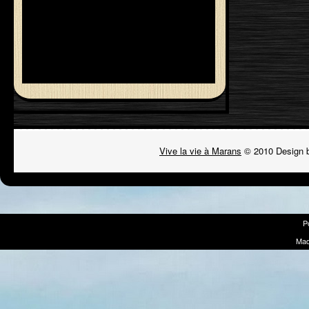
Vive la vie à Marans
© 2010 Design 
P
Mad