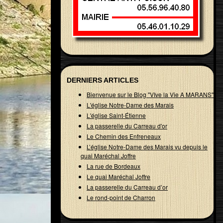
DERNIERS ARTICLES
Bienvenue sur le Blog "VIve la Vie A MARANS"
L'église Notre-Dame des Marais
L'église Saint-Étienne
La passerelle du Carreau d'or
Le Chemin des Enfreneaux
L’église Notre-Dame des Marais vu depuis le
quai Maréchal Joffre
La rue de Bordeaux
Le quai Maréchal Joffre
La passerelle du Carreau d’or
Le rond-point de Charron