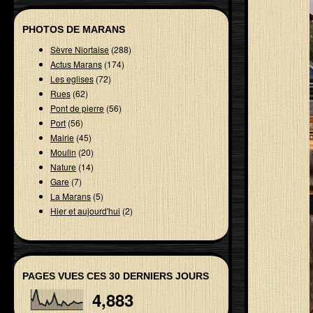
PHOTOS DE MARANS
Sèvre Niortaise
(288)
Actus Marans
(174)
Les eglises
(72)
Rues
(62)
Pont de pierre
(56)
Port
(56)
Mairie
(45)
Moulin
(20)
Nature
(14)
Gare
(7)
La Marans
(5)
Hier et aujourd'hui
(2)
PAGES VUES CES 30 DERNIERS JOURS
4,883