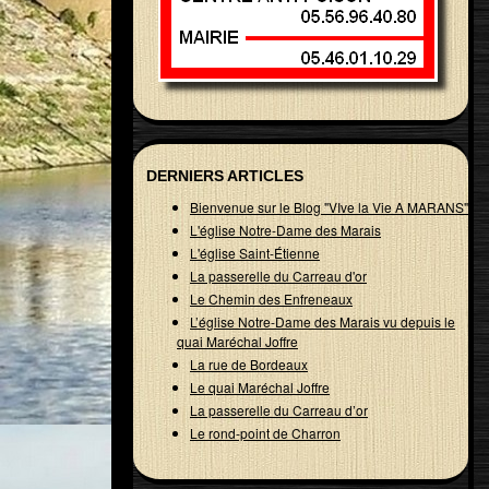
DERNIERS ARTICLES
Bienvenue sur le Blog "VIve la Vie A MARANS"
L'église Notre-Dame des Marais
L'église Saint-Étienne
La passerelle du Carreau d'or
Le Chemin des Enfreneaux
L’église Notre-Dame des Marais vu depuis le
quai Maréchal Joffre
La rue de Bordeaux
Le quai Maréchal Joffre
La passerelle du Carreau d’or
Le rond-point de Charron