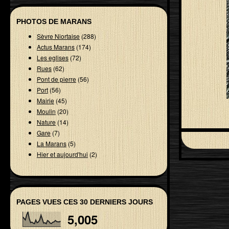
PHOTOS DE MARANS
Sèvre Niortaise
(288)
Actus Marans
(174)
Les eglises
(72)
Rues
(62)
Pont de pierre
(56)
Port
(56)
Mairie
(45)
Moulin
(20)
Nature
(14)
Gare
(7)
La Marans
(5)
Hier et aujourd'hui
(2)
PAGES VUES CES 30 DERNIERS JOURS
5,005