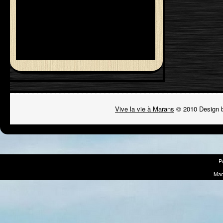
Vive la vie à Marans
© 2010 Design 
P
Mad